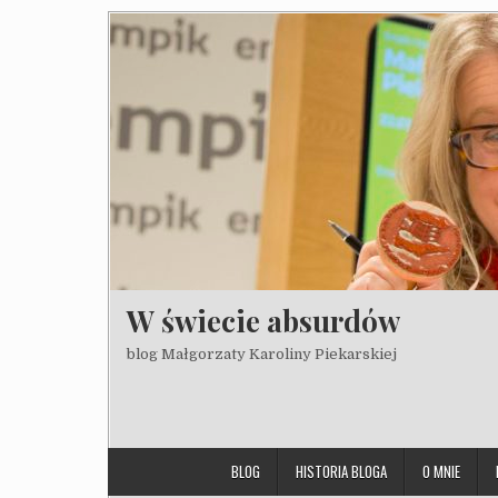
Skip to content
W świecie absurdów
blog Małgorzaty Karoliny Piekarskiej
BLOG
HISTORIA BLOGA
O MNIE