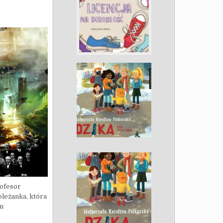
rofesor
oleżanka, która
em