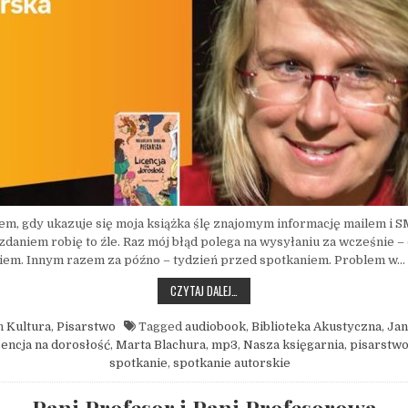
m, gdy ukazuje się moja książka ślę znajomym informację mailem i 
daniem robię to źle. Raz mój błąd polega na wysyłaniu za wcześnie –
iem. Innym razem za późno – tydzień przed spotkaniem. Problem w…
TAK ŹLE I TAK NIEDOBRZE, CZYLI ZA
CZYTAJ DALEJ…
n
Kultura
,
Pisarstwo
Tagged
audiobook
,
Biblioteka Akustyczna
,
Jan
cencja na dorosłość
,
Marta Blachura
,
mp3
,
Nasza księgarnia
,
pisarstw
spotkanie
,
spotkanie autorskie