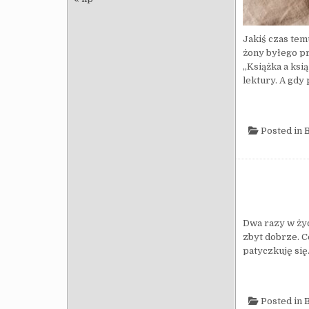
Jakiś czas tem
żony byłego p
„Książka a ksi
lektury. A gdy
Posted in
B
Dwa razy w życ
zbyt dobrze. C
patyczkuję się
Posted in
B