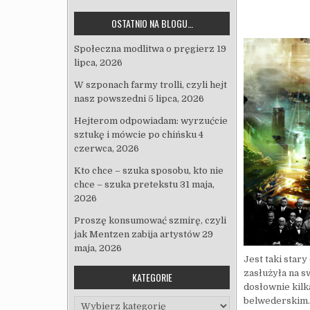
OSTATNIO NA BLOGU…
Społeczna modlitwa o pręgierz
19
lipca, 2026
W szponach farmy trolli, czyli hejt
nasz powszedni
5 lipca, 2026
Hejterom odpowiadam: wyrzućcie
sztukę i mówcie po chińsku
4
czerwca, 2026
Kto chce – szuka sposobu, kto nie
chce – szuka pretekstu
31 maja,
2026
Proszę konsumować szmirę, czyli
jak Mentzen zabija artystów
29
maja, 2026
Jest taki star
zasłużyła na s
KATEGORIE
dosłownie kilk
belwederskim. 
Kategorie