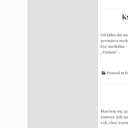
Ks
Od kilku dni m
premiera wydał
być medialna –
„Zmiana”….
Posted in
D
Martwię się, g
zawsze, gdy pr
rok, choć zost