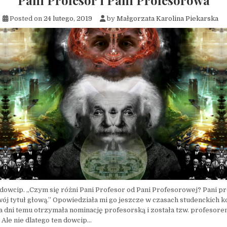
Pani Profesor i Pani Profesorowa
Posted on
24 lutego, 2019
by
Małgorzata Karolina Piekarska
y dowcip. „Czym się różni Pani Profesor od Pani Profesorowej? Pani p
wój tytuł głową.” Opowiedziała mi go jeszcze w czasach studenckich k
a dni temu otrzymała nominację profesorską i została tzw. profesor
Ale nie dlatego ten dowcip…