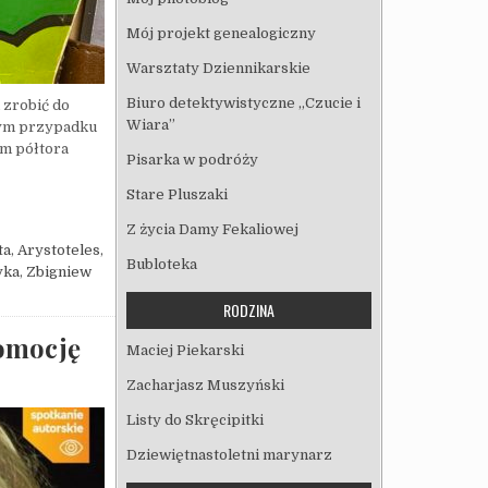
Mój projekt genealogiczny
Warsztaty Dziennikarskie
Biuro detektywistyczne „Czucie i
 zrobić do
Wiara”
 tym przypadku
am półtora
Pisarka w podróży
Stare Pluszaki
ZYTRAFIA SIĘ TYLKO MNIE?
Z życia Damy Fekaliowej
ta
,
Arystoteles
,
Bubloteka
yka
,
Zbigniew
RODZINA
romocję
Maciej Piekarski
Zacharjasz Muszyński
Listy do Skręcipitki
Dziewiętnastoletni marynarz