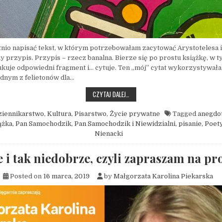
nio napisać tekst, w którym potrzebowałam zacytować Arystotelesa i
y przypis. Przypis – rzecz banalna. Bierze się po prostu książkę, w
kuje odpowiedni fragment i… cytuje. Ten „mój” cytat wykorzystywał
dnym z felietonów dla…
SKUTKI BRAKORÓBSTWA, CZYLI CO PR
CZYTAJ DALEJ…
ziennikarstwo
,
Kultura
,
Pisarstwo
,
Życie prywatne
Tagged
anegdo
ążka
,
Pan Samochodzik
,
Pan Samochodzik i Niewidzialni
,
pisanie
,
Poet
Nienacki
e i tak niedobrze, czyli zapraszam na p
Posted on
16 marca, 2019
by
Małgorzata Karolina Piekarska