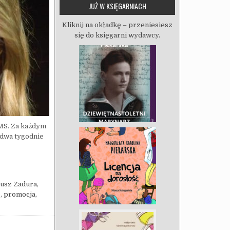
JUŻ W KSIĘGARNIACH
Kliknij na okładkę – przeniesiesz
się do księgarni wydawcy.
SMS. Za każdym
 dwa tygodnie
PRASZAM NA PROMOCJĘ
usz Zadura
,
o
,
promocja
,