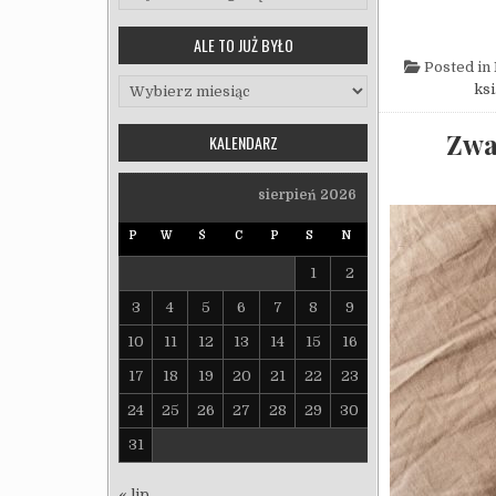
ALE TO JUŻ BYŁO
Posted in
Ale to już było
ks
Zwa
KALENDARZ
sierpień 2026
P
W
Ś
C
P
S
N
1
2
3
4
5
6
7
8
9
10
11
12
13
14
15
16
17
18
19
20
21
22
23
24
25
26
27
28
29
30
31
« lip