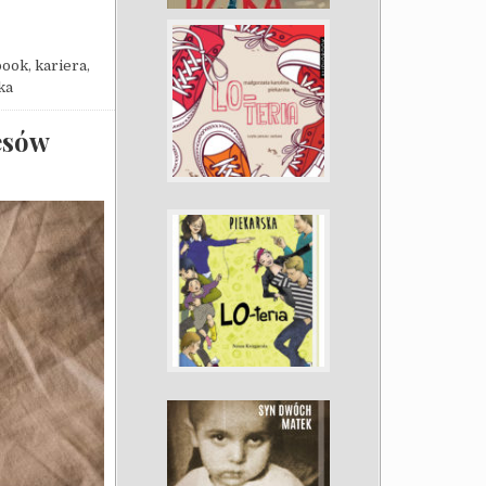
book
,
kariera
,
ka
esów