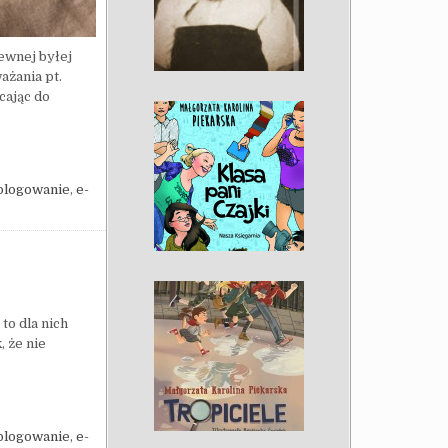
ewnej byłej
żania pt.
cając do
LI 400 ADRESÓW
blogowanie
,
e-
to dla nich
, że nie
A
blogowanie
,
e-