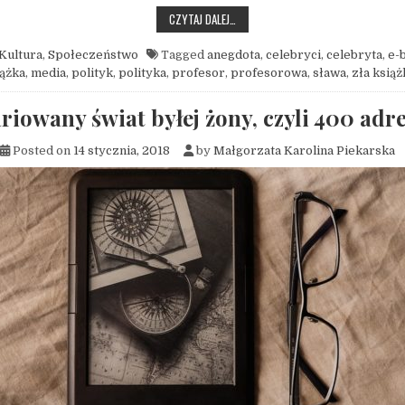
PANI PROFESOR I PANI PROFESOROWA
CZYTAJ DALEJ…
Kultura
,
Społeczeństwo
Tagged
anegdota
,
celebryci
,
celebryta
,
e-
iążka
,
media
,
polityk
,
polityka
,
profesor
,
profesorowa
,
sława
,
zła książ
riowany świat byłej żony, czyli 400 adr
Posted on
14 stycznia, 2018
by
Małgorzata Karolina Piekarska