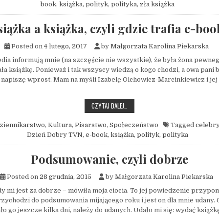
book
,
książka
,
polityk
,
polityka
,
zła książka
iążka a książka, czyli gdzie trafia e-bo
Posted on
4 lutego, 2017
by
Małgorzata Karolina Piekarska
edia informują mnie (na szczęście nie wszystkie), że była żona pewne
a książkę. Ponieważ i tak wszyscy wiedzą o kogo chodzi, a owa pani 
 napiszę wprost. Mam na myśli Izabelę Olchowicz-Marcinkiewicz i jej
KSIĄŻKA A KSIĄŻKA, CZYLI GDZIE TRAF
CZYTAJ DALEJ…
ziennikarstwo
,
Kultura
,
Pisarstwo
,
Społeczeństwo
Tagged
celebry
Dzień Dobry TVN
,
e-book
,
książka
,
polityk
,
polityka
Podsumowanie, czyli dobrze
Posted on
28 grudnia, 2015
by
Małgorzata Karolina Piekarska
dy mi jest za dobrze – mówiła moja ciocia. To jej powiedzenie przyp
zychodzi do podsumowania mijającego roku i jest on dla mnie udany.
ało go jeszcze kilka dni, należy do udanych. Udało mi się: wydać książ