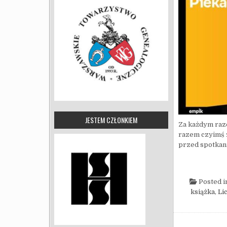
JESTEM CZŁONKIEM
Za każdym raze
razem czyimś z
przed spotkan
Posted i
książka
,
Li