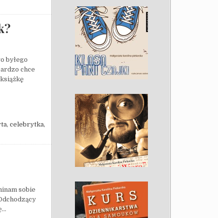
ok?
go byłego
bardzo chce
 książkę
IA E-BOOK?
ta
,
celebrytka
,
ominam sobie
 Odchodzący
kę…