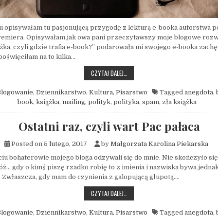
u opisywałam tu pasjonującą przygodę z lekturą e-booka autorstwa p
remiera. Opisywałam jak owa pani przeczytawszy moje blogowe rozwa
ążka, czyli gdzie trafia e-book?” podarowała mi swojego e-booka zachę
 poświęciłam na to kilka…
ZWARIOWANY ŚWIAT BYŁEJ ŻONY, CZY
CZYTAJ DALEJ…
logowanie
,
Dziennikarstwo
,
Kultura
,
Pisarstwo
Tagged
anegdota
,
book
,
książka
,
mailing
,
polityk
,
polityka
,
spam
,
zła książka
Ostatni raz, czyli wart Pac pałaca
Posted on
5 lutego, 2017
by
Małgorzata Karolina Piekarska
iu bohaterowie mojego bloga odzywali się do mnie. Nie skończyło się 
óż… gdy o kimś piszę rzadko robię to z imienia i nazwiska bywa jednak
. Zwłaszcza, gdy mam do czynienia z galopującą głupotą….
OSTATNI RAZ, CZYLI WART PAC PAŁAC
CZYTAJ DALEJ…
logowanie
,
Dziennikarstwo
,
Kultura
,
Pisarstwo
Tagged
anegdota
,