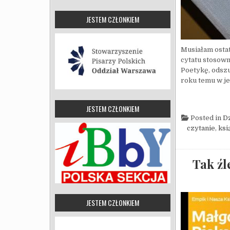
JESTEM CZŁONKIEM
Musiałam ostat
cytatu stosown
Poetykę, odszu
roku temu w je
JESTEM CZŁONKIEM
Posted in
D
czytanie
,
ksi
Tak źl
JESTEM CZŁONKIEM