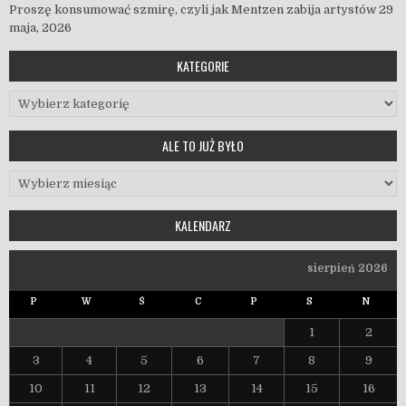
Proszę konsumować szmirę, czyli jak Mentzen zabija artystów
29
maja, 2026
KATEGORIE
Kategorie
ALE TO JUŻ BYŁO
Ale to już było
KALENDARZ
sierpień 2026
P
W
Ś
C
P
S
N
1
2
3
4
5
6
7
8
9
10
11
12
13
14
15
16