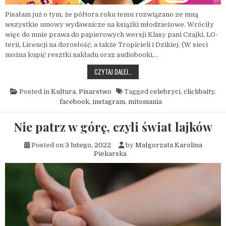
Pisałam już o tym, że półtora roku temu rozwiązano ze mną
wszystkie umowy wydawnicze na książki młodzieżowe. Wróciły
więc do mnie prawa do papierowych wersji Klasy pani Czajki, LO-
terii, Licencji na dorosłość, a także Tropicieli i Dzikiej. (W sieci
można kupić resztki nakładu oraz audiobooki,…
PORA UMIERAĆ, CZYLI PLAGA MITOMA
CZYTAJ DALEJ…
Posted in
Kultura
,
Pisarstwo
Tagged
celebryci
,
clickbaity
,
facebook
,
instagram
,
mitomania
Nie patrz w górę, czyli świat lajków
Posted on
3 lutego, 2022
by
Małgorzata Karolina
Piekarska