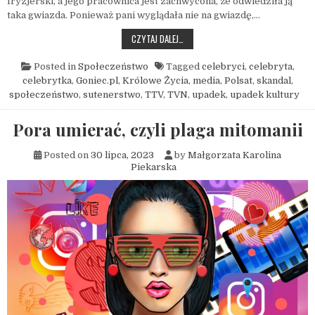
fryzjerski, a jego pracownica jest zachwycona, że odwiedziła ją
taka gwiazda. Ponieważ pani wyglądała nie na gwiazdę,…
CO SIĘ STAŁO ZE SPOŁECZEŃSTWEM, 
CZYTAJ DALEJ…
Posted in
Społeczeństwo
Tagged
celebryci
,
celebryta
,
celebrytka
,
Goniec.pl
,
Królowe Życia
,
media
,
Polsat
,
skandal
,
społeczeństwo
,
sutenerstwo
,
TTV
,
TVN
,
upadek
,
upadek kultury
Pora umierać, czyli plaga mitomanii
Posted on
30 lipca, 2023
by
Małgorzata Karolina
Piekarska