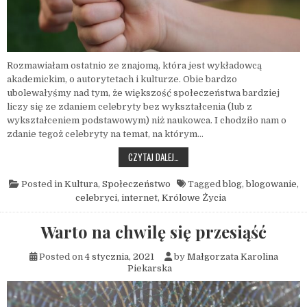
Rozmawiałam ostatnio ze znajomą, która jest wykładowcą
akademickim, o autorytetach i kulturze. Obie bardzo
ubolewałyśmy nad tym, że większość społeczeństwa bardziej
liczy się ze zdaniem celebryty bez wykształcenia (lub z
wykształceniem podstawowym) niż naukowca. I chodziło nam o
zdanie tegoż celebryty na temat, na którym…
NIE PATRZ W GÓRĘ, CZYLI ŚWIAT LAJK
CZYTAJ DALEJ…
Posted in
Kultura
,
Społeczeństwo
Tagged
blog
,
blogowanie
,
celebryci
,
internet
,
Królowe Życia
Warto na chwilę się przesiąść
Posted on
4 stycznia, 2021
by
Małgorzata Karolina
Piekarska