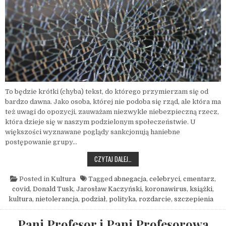
To będzie krótki (chyba) tekst, do którego przymierzam się od
bardzo dawna. Jako osoba, której nie podoba się rząd, ale która ma
też uwagi do opozycji, zauważam niezwykle niebezpieczną rzecz,
która dzieje się w naszym podzielonym społeczeństwie. U
większości wyznawane poglądy sankcjonują haniebne
postępowanie grupy…
WARTO NA CHWILĘ SIĘ PRZESIĄŚĆ
CZYTAJ DALEJ…
Posted in
Kultura
Tagged
abnegacja
,
celebryci
,
cmentarz
,
covid
,
Donald Tusk
,
Jarosław Kaczyński
,
koronawirus
,
książki
,
kultura
,
nietolerancja
,
podział
,
polityka
,
rozdarcie
,
szczepienia
Pani Profesor i Pani Profesorowa