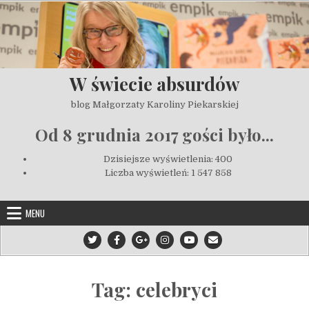
Skip to content
W świecie absurdów
blog Małgorzaty Karoliny Piekarskiej
Od 8 grudnia 2017 gości było...
Dzisiejsze wyświetlenia:
400
Liczba wyświetleń:
1 547 858
MENU
Tag:
celebryci