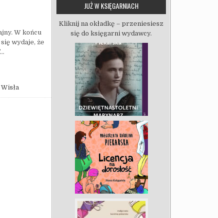
JUŻ W KSIĘGARNIACH
Kliknij na okładkę – przeniesiesz
ajny. W końcu
się do księgarni wydawcy.
 się wydaje, że
”…
,
Wisła