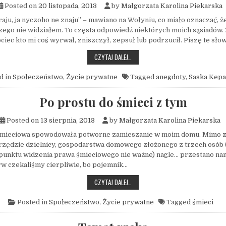
Posted on
20 listopada, 2013
by
Małgorzata Karolina Piekarska
raju, ja nyczoho ne znaju” – mawiano na Wołyniu, co miało oznaczać, 
czego nie widziałem. To częsta odpowiedź niektórych moich sąsiadów.
ciec kto mi coś wyrwał, zniszczył, zepsuł lub podrzucił. Piszę te sło
MOJA CHATA SKRAJA
CZYTAJ DALEJ…
d in
Społeczeństwo
,
Życie prywatne
Tagged
anegdoty
,
Saska Kepa
Po prostu do śmieci z tym
Posted on
13 sierpnia, 2013
by
Małgorzata Karolina Piekarska
mieciowa spowodowała potworne zamieszanie w moim domu. Mimo zg
urzędzie dzielnicy, gospodarstwa domowego złożonego z trzech osób (i
z punktu widzenia prawa śmieciowego nie ważne) nagle… przestano n
rw czekaliśmy cierpliwie, bo pojemnik…
PO PROSTU DO ŚMIECI Z TYM
CZYTAJ DALEJ…
Posted in
Społeczeństwo
,
Życie prywatne
Tagged
śmieci