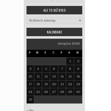
ALE TO JUŻ BYŁO
Ale to już było
KALENDARZ
sierpień 2026
P
W
Ś
C
P
S
N
1
2
3
4
5
6
7
8
9
10
11
12
13
14
15
16
17
18
19
20
21
22
23
24
25
26
27
28
29
30
31
« lip