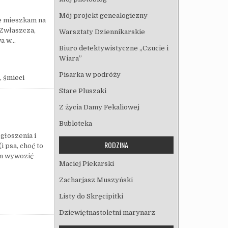
Mój projekt genealogiczny
że mieszkam na
 Zwłaszcza,
Warsztaty Dziennikarskie
wa w…
Biuro detektywistyczne „Czucie i
Wiara”
Pisarka w podróży
,
śmieci
Stare Pluszaki
Z życia Damy Fekaliowej
Bubloteka
łoszenia i
RODZINA
 psa, choć to
am wywozić
Maciej Piekarski
Zacharjasz Muszyński
Listy do Skręcipitki
Dziewiętnastoletni marynarz