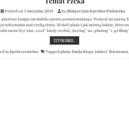
Temat rzeka
Posted on
7 sierpnia, 2013
by
Małgorzata Karolina Piekarska
 plażowa knajpa niedaleko mostu poniatowskiego. Pomysł na nazwę f
, przebywaniu nad rzeką służy. Wokół plaża i jak mówią ludzie, którym
dni może być tam „cool”, kiedy zrobić „kocing” na „plażing” i „grilling
TEMAT RZEKA
CZYTAJ DALEJ…
ed in
Społeczeństwo
Tagged
plaża
,
Saska Kepa
,
śmieci
,
Warszawa