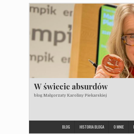
Skip to content
W świecie absurdów
blog Małgorzaty Karoliny Piekarskiej
BLOG
HISTORIA BLOGA
O MNIE