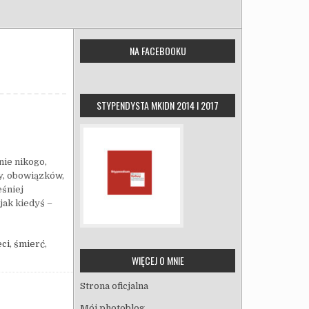
NA FACEBOOKU
STYPENDYSTA MKIDN 2014 I 2017
nie nikogo,
cy, obowiązków,
śniej
jak kiedyś –
ci
,
śmierć
,
WIĘCEJ O MNIE
Strona oficjalna
Mój photoblog