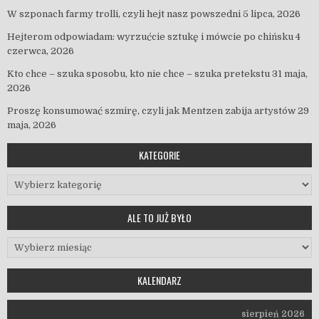
W szponach farmy trolli, czyli hejt nasz powszedni
5 lipca, 2026
Hejterom odpowiadam: wyrzućcie sztukę i mówcie po chińsku
4
czerwca, 2026
Kto chce – szuka sposobu, kto nie chce – szuka pretekstu
31 maja,
2026
Proszę konsumować szmirę, czyli jak Mentzen zabija artystów
29
maja, 2026
KATEGORIE
Kategorie
ALE TO JUŻ BYŁO
Ale to już było
KALENDARZ
sierpień 2026