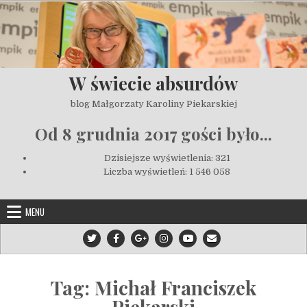
Skip to content
W świecie absurdów
blog Małgorzaty Karoliny Piekarskiej
Od 8 grudnia 2017 gości było...
Dzisiejsze wyświetlenia:
321
Liczba wyświetleń:
1 546 058
MENU
Tag:
Michał Franciszek
Piekarski