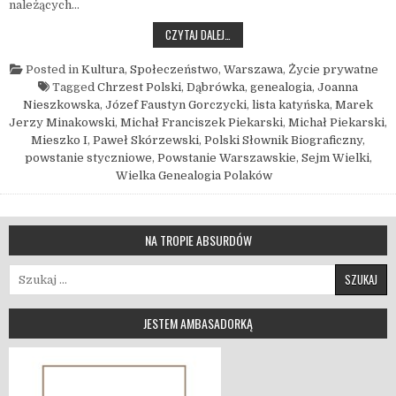
należących…
JA, PRA…WNUCZKA MIESZKA, CZYLI Z 
CZYTAJ DALEJ…
Posted in
Kultura
,
Społeczeństwo
,
Warszawa
,
Życie prywatne
Tagged
Chrzest Polski
,
Dąbrówka
,
genealogia
,
Joanna
Nieszkowska
,
Józef Faustyn Gorczycki
,
lista katyńska
,
Marek
Jerzy Minakowski
,
Michał Franciszek Piekarski
,
Michał Piekarski
,
Mieszko I
,
Paweł Skórzewski
,
Polski Słownik Biograficzny
,
powstanie styczniowe
,
Powstanie Warszawskie
,
Sejm Wielki
,
Wielka Genealogia Polaków
NA TROPIE ABSURDÓW
Szukaj:
JESTEM AMBASADORKĄ