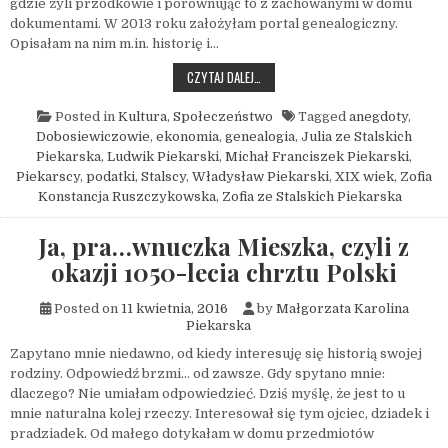
gdzie żyli przodkowie i porównując to z zachowanymi w domu
dokumentami. W 2013 roku założyłam portal genealogiczny.
Opisałam na nim m.in. historię i…
I NIE POTRZEBOWALI 500+, CZYLI CO 
CZYTAJ DALEJ…
Posted in
Kultura
,
Społeczeństwo
Tagged
anegdoty
,
Dobosiewiczowie
,
ekonomia
,
genealogia
,
Julia ze Stalskich
Piekarska
,
Ludwik Piekarski
,
Michał Franciszek Piekarski
,
Piekarscy
,
podatki
,
Stalscy
,
Władysław Piekarski
,
XIX wiek
,
Zofia
Konstancja Ruszczykowska
,
Zofia ze Stalskich Piekarska
Ja, pra…wnuczka Mieszka, czyli z
okazji 1050-lecia chrztu Polski
Posted on
11 kwietnia, 2016
by
Małgorzata Karolina
Piekarska
Zapytano mnie niedawno, od kiedy interesuję się historią swojej
rodziny. Odpowiedź brzmi… od zawsze. Gdy spytano mnie:
dlaczego? Nie umiałam odpowiedzieć. Dziś myślę, że jest to u
mnie naturalna kolej rzeczy. Interesował się tym ojciec, dziadek i
pradziadek. Od małego dotykałam w domu przedmiotów