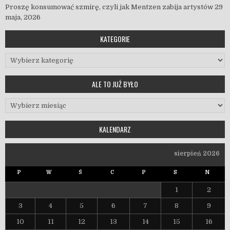
Proszę konsumować szmirę, czyli jak Mentzen zabija artystów
29
maja, 2026
KATEGORIE
Kategorie
ALE TO JUŻ BYŁO
Ale to już było
KALENDARZ
sierpień 2026
P
W
Ś
C
P
S
N
1
2
3
4
5
6
7
8
9
10
11
12
13
14
15
16