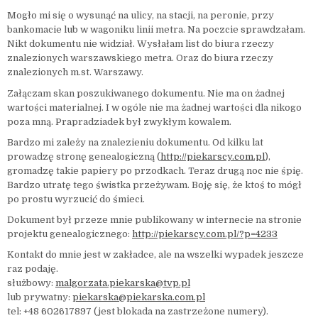
Mogło mi się o wysunąć na ulicy, na stacji, na peronie, przy
bankomacie lub w wagoniku linii metra. Na poczcie sprawdzałam.
Nikt dokumentu nie widział. Wysłałam list do biura rzeczy
znalezionych warszawskiego metra. Oraz do biura rzeczy
znalezionych m.st. Warszawy.
Załączam skan poszukiwanego dokumentu. Nie ma on żadnej
wartości materialnej. I w ogóle nie ma żadnej wartości dla nikogo
poza mną. Prapradziadek był zwykłym kowalem.
Bardzo mi zależy na znalezieniu dokumentu. Od kilku lat
prowadzę stronę genealogiczną (
http://piekarscy.com.pl
),
gromadzę takie papiery po przodkach. Teraz drugą noc nie śpię.
Bardzo utratę tego świstka przeżywam. Boję się, że ktoś to mógł
po prostu wyrzucić do śmieci.
Dokument był przeze mnie publikowany w internecie na stronie
projektu genealogicznego:
http://piekarscy.com.pl/?p=4233
Kontakt do mnie jest w zakładce, ale na wszelki wypadek jeszcze
raz podaję.
służbowy:
malgorzata.piekarska@tvp.pl
lub prywatny:
piekarska@piekarska.com.pl
tel: +48 602617897 (jest blokada na zastrzeżone numery).