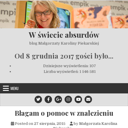
Skip to content
W świecie absurdów
blog Małgorzaty Karoliny Piekarskiej
Od 8 grudnia 2017 gości było...
Dzisiejsze wyświetlenia:
107
Liczba wyświetleń:
1 546 581
MENU
Błagam o pomoc w znalezieniu
Posted on
27 sierpnia, 2015
by
Małgorzata Karolina