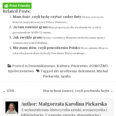
Related Posts:
Mam dość, czyli będę czytać cudze listy
Są trzy rzeczy, na
których znają się wszyscy Polacy. Pierwsza...
Ja tam zawsze gram
Moja propozycja dla zwolenników, a także
przeciwników WOŚP. Ci ostatni...
Jak zwykle gram
Drodzy czytelnicy. Niewiele obchodzą mnie spory i
zamieszanie wokół Wielkiej...
Nie mam słów, czyli powodzenia Polsko
Przez ostatnie 18 lat co
roku relacjonowałam obchody Powstania Warszawskiego....
Posted in
Dziennikarstwo
,
Kultura
,
Pisarstwo
,
POMÓŻMY
,
Społeczeństwo
Tagged
akt urodzenia
,
dokument
,
Michał
Piekarski
,
zguba
Nawigacja wpisu
← UPS…
Staruchom śmierć, czyli pochwała hejtu →
Author:
Małgorzata Karolina Piekarska
Z wykształcenia: historyczka sztuki, scenarzystka i
bibliotekarka. Z zawodu: pisarka, dziennikarka i