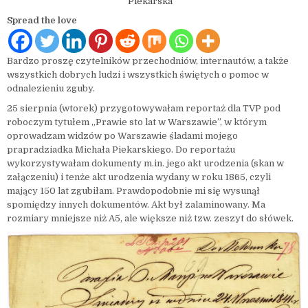
Piekarska
Spread the love
Bardzo proszę czytelników przechodniów, internautów, a także
wszystkich dobrych ludzi i wszystkich świętych o pomoc w
odnalezieniu zguby.
25 sierpnia (wtorek) przygotowywałam reportaż dla TVP pod
roboczym tytułem „Prawie sto lat w Warszawie”, w którym
oprowadzam widzów po Warszawie śladami mojego
prapradziadka Michała Piekarskiego. Do reportażu
wykorzystywałam dokumenty m.in. jego akt urodzenia (skan w
załączeniu) i tenże akt urodzenia wydany w roku 1865, czyli
mający 150 lat zgubiłam. Prawdopodobnie mi się wysunął
spomiędzy innych dokumentów. Akt był zalaminowany. Ma
rozmiary mniejsze niż A5, ale większe niż tzw. zeszyt do słówek.