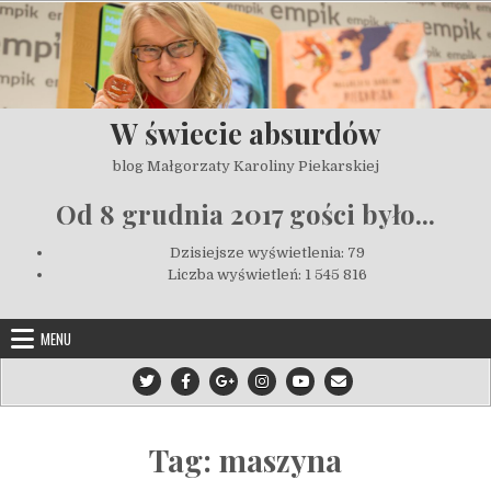
Skip to content
W świecie absurdów
blog Małgorzaty Karoliny Piekarskiej
Od 8 grudnia 2017 gości było...
Dzisiejsze wyświetlenia:
79
Liczba wyświetleń:
1 545 816
MENU
Tag:
maszyna