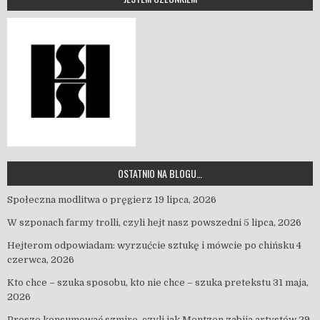
OSTATNIO NA BLOGU…
Społeczna modlitwa o pręgierz
19 lipca, 2026
W szponach farmy trolli, czyli hejt nasz powszedni
5 lipca, 2026
Hejterom odpowiadam: wyrzućcie sztukę i mówcie po chińsku
4
czerwca, 2026
Kto chce – szuka sposobu, kto nie chce – szuka pretekstu
31 maja,
2026
Proszę konsumować szmirę, czyli jak Mentzen zabija artystów
29