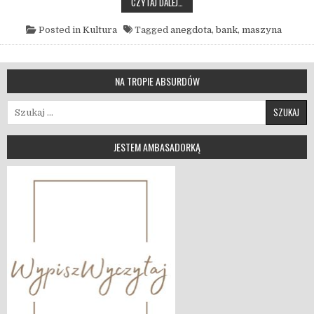
MASZYNA DO LICZENIA
CZYTAJ DALEJ…
Posted in
Kultura
Tagged
anegdota
,
bank
,
maszyna
NA TROPIE ABSURDÓW
Szukaj:
JESTEM AMBASADORKĄ